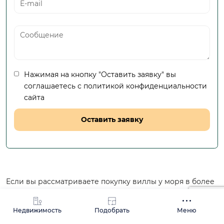
Нажимая на кнопку "Оставить заявку" вы
соглашаетесь с
политикой конфиденциальности
сайта
Если вы рассматриваете покупку виллы у моря в более
спокойной и просторной локации,
Паяллар
—
перспективный район к западу от
Алании
, который
Недвижимость
Подобрать
Меню
активно развивается и привлекает внимание