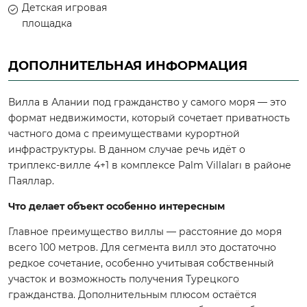
Детская игровая
площадка
ДОПОЛНИТЕЛЬНАЯ ИНФОРМАЦИЯ
Вилла в Алании под гражданство у самого моря — это
формат недвижимости, который сочетает приватность
частного дома с преимуществами курортной
инфраструктуры. В данном случае речь идёт о
Комплекс в Алании в районе Паяллар
67.000€
триплекс-вилле 4+1 в комплексе Palm Villaları в районе
Паяллар.
Город/район
Алания/Паяллар
Площадь
55 м2
Что делает объект особенно интересным
Планировка
1+1,
Главное преимущество виллы — расстояние до моря
всего 100 метров. Для сегмента вилл это достаточно
Растояние до моря
1500
редкое сочетание, особенно учитывая собственный
участок и возможность получения Турецкого
Подробнее
гражданства. Дополнительным плюсом остаётся