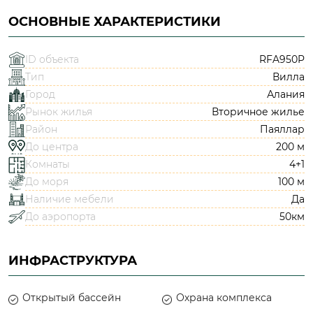
ОСНОВНЫЕ ХАРАКТЕРИСТИКИ
ID объекта
RFA950P
Тип
Вилла
Город
Алания
Рынок жилья
Вторичное жилье
Район
Паяллар
До центра
200 м
Комнаты
4+1
До моря
100 м
Наличие мебели
Да
До аэропорта
50км
ИНФРАСТРУКТУРА
Открытый бассейн
Охрана комплекса